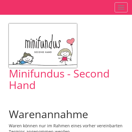
Navig
einb
Minifundus - Second
Hand
Warenannahme
Waren können nur im Rahmen eines vorher vereinbarten
Termins angenommen werden.