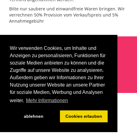
Bitte nur saubere und einwandfreie Waren bringen. Wir
verrechnen 50% Provision vom Verkaufspreis und 5%
Annahmegebühr
Wir verwenden Cookies, um Inhalte und
Anzeigen zu personalisieren, Funktionen für
Impressum
Datenschutzerklärung
Kontakt
soziale Medien anbieten zu können und die
Login
Zugriffe auf unsere Website zu analysieren.
Außerdem geben wir Informationen zu Ihrer
Nutzung unserer Website an unsere Partner
für soziale Medien, Werbung und Analysen
weiter.
Mehr Informationen
ablehnen
Cookies erlauben